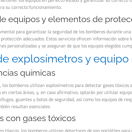
 mantener los equipos en perfecto estado y garantizar su correcto
ara su correcto funcionamiento.
de equipos y elementos de protec
mental para garantizar la seguridad de los bomberos durante una in
 protección adecuados. Estos servicios ofrecen información sobre l
nes personalizadas y se aseguran de que los equipos elegidos cump
de explosímetros y equipo
ncías químicas
os bomberos utilizan explosímetros para detectar gases tóxicos en 
en ciertas áreas, y, en caso afirmativo, optarán por utilizar equipo
gnífugos, guantes y botas de seguridad, así como los equipos de re
mbién resultan esenciales.
s con gases tóxicos
s tóxicos, los bomberos utilizan detectores de gas portátiles para