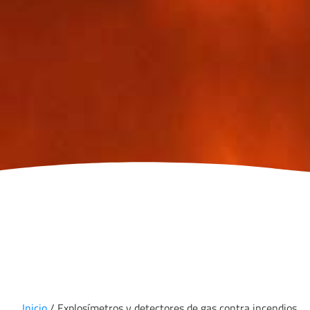
Inicio
/ Explosímetros y detectores de gas contra incendios